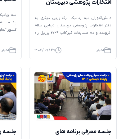
افتخارات پژوهشی دبیرستان
مسابقات
دیباجی
23
دانش‌آموزان تیم رباتیک، برگ زرین دیگری به
سلام دی
دفتر افتخارات پژوهشی دبیرستان دیباجی سلام
افزودند و به مسابقات فیراکاپ ۲۰۲۴ برزیل راه
sign
یافتند. در این مسابقات که از ۲۹ آبان تا ۳ آذر در
مباهات و ا
محل دائمی نمایشگاه‌های بین‌المللی تهران (شهر
اخبار
۲۹ / ۰۹ / ۱۴۰۲
اخبار
به ذکر است
آفتاب) برگزار شد، تیم ۶نفره مدرسه دیباجی سلام
مسابقات در
نیز حضور داشت. این تیم، در پایان مسابقات […]
جلسه معرفی برنامه های
جلسه ی