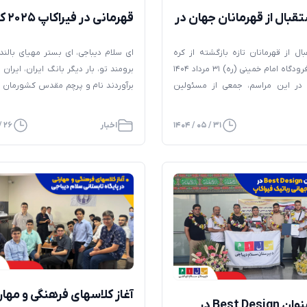
تقبال از قهرمانان جهان در
قهرمانی در 
راکاپ ۲۰۲۵
جنوبی
ال از قهرمانان تازه بازگشته از کره
ای سلام دیباجی، ای بستر مهیای بالند
جنوبی در فرودگاه امام خمینی (ره) ۳۱ مرداد ۱۴۰۴
برومند تو، بار دیگر بانگ ایران، ایران 
. در این مراسم، جمعی از مسئولین
برآوردند نام و پرچم مقدس کشورمان د
 خانواده عزیزان و مسئولین سلام
جهانی ۲۰۲۵ به رخ جهانیان کش
ند.
مقام اول لیگ اسپرت توسط تیم سلام
۳۱ / ۰۵ / ۱۴۰۴
اخبار
۲۶ / ۰۵ / ۱۴۰۴
کسب مقام سوم لیگ اسپرت یونایتد 
سلام دیباجی پلاس در: مسابقات جهانی [
آغاز کلاسهای فرهنگی و مهار
کسب عنوان Best Design در