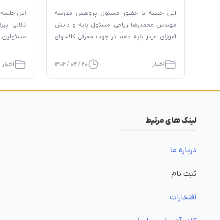
پژوهشی پایگاه تابستانی ۱۴۰۲
جهانی رباتی
این جلسه با حضور مسئول پژوهش مدرسه
این جلسه ب
سلام دیباجی
مهندس محمدرضا ریاحی، مسئول پایه و دانش
نکاتی پیر
آموزان عزیز پایه دهم در جهت معرفی کلاسهای
مسئولین ا
پژوهشی پایگاه تابستانی تحت عناوین ایده تا
حاضر در ار
اختراع، برنامه نویسی و رباتیک در سالن اجتماعات
اخبار
۲۰ / ۰۴ / ۱۴۰۲
اخبار
دبیرستان برگزار گردید.
آلمان هستن
لینک های مرتبط
درباره ما
ثبت نام
افتخارات