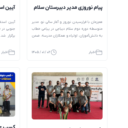
پیام نوروزی مدیر دبیرستان سلام
آیین اس
دیباجی به مناسبت آغاز سال نو
رباتیک فی
هم‌زمان با فرارسیدن نوروز و آغاز سالی نو، مدیر
آیین استقب
متوسطه دوره دوم سلام دیباجی در پیامی خطاب
به دانش‌آموزان، اولیاء و همکاران مدرسه، ضمن
برگزار شد
تبریک سال جدید، بر اهمیت امید، آرامش،
دبیرستان،
استمرار آموزش و همراهی خانواده‌ها در شرایط
حضور داشت
اخبار
۰۲ / ۰۱ / ۱۴۰۵
اخبار
کنونی تأکید کرد. متن پیام بسمه تعالی
دانش‌آموزان عزیز، اولیای گرامی و همکاران
محترم با فرارسیدن نوروز […]