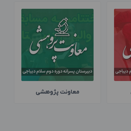
معاونت پژوهشی