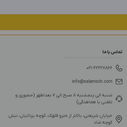
تماس با ما
۰۲۱-۲۲۲۲۷۸۶۶
info@salamsch.com
شنبه الی پنجشنبه ۸ صبح الی ۷ بعداظهر (حضوری و
تلفنی با هماهنگی)
خیایان شریعتی، بالاتر از مترو قلهک، کوچه یزدانیان، نبش
کوچه شاد